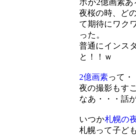
ホが2億画素
夜桜の時、ど
て期待にワク
った。
普通にインス
と！！ｗ
2億画素
って・
夜の撮影もす
なあ・・・話
いつか
札幌の
札幌って子ど