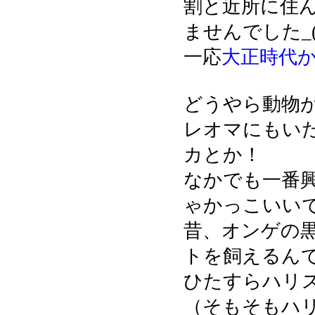
割と近所に住
ませんでした_(:
一応
大正時代
どうやら動物
レオマにもい
カとか！
なかでも一番
ゃかっこいい
昔、オンゲの
トを飼えるん
ひたすらハリ
（そもそもハ