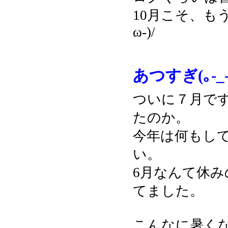
10月こそ、も
ω-)/
あつすぎ(｡-_-
ついに７月で
たのか。
今年は何もし
い。
6月なんて休
てました。
こんなに暑くなる