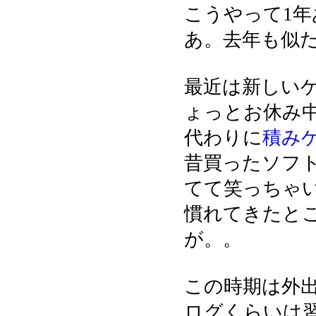
こうやって1
あ。去年も似
最近は新しい
ょっとお休み
代わりに
積み
昔買ったソフ
てて笑っちゃ
慣れてきたと
が。。
この時期は外
ログくらいは