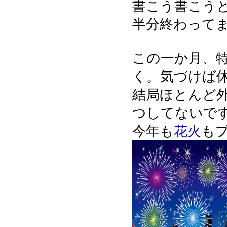
書こう書こう
半分終わってました
この一か月、
く。気づけば休
結局ほとんど
つしてないで
今年も
花火
も