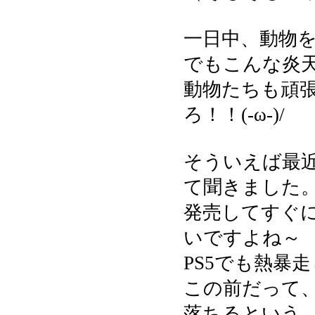
一日中、動物
でもこんな炎
動物たちも頑
ろ！！(-ω-)/
そういえば最近
て聞きました
発売してすぐ
いですよね～
PS5でも熱暴
この前だって
落ちるという