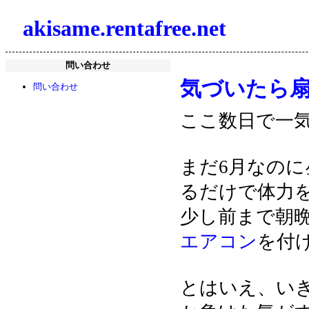
akisame.rentafree.net
問い合わせ
気づいたら
問い合わせ
ここ数日で一
まだ6月なの
るだけで体力
少し前まで朝
エアコン
を付
とはいえ、い