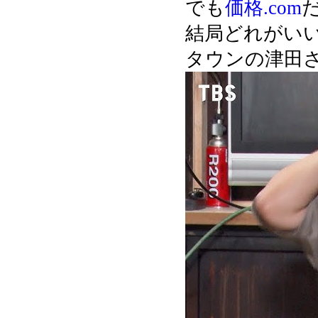
でも
価格.com
結局どれがい
タウンの津田